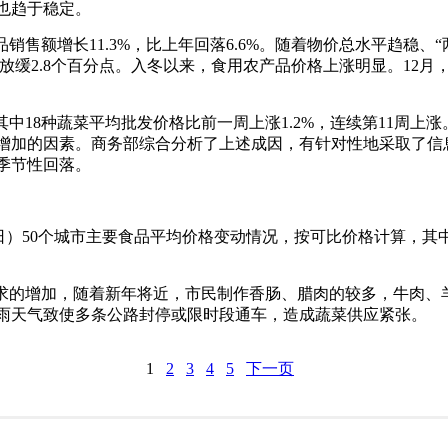
也趋于稳定。
品销售额增长11.3%，比上年回落6.6%。随着物价总水平趋稳、
年放缓2.8个百分点。入冬以来，食用农产品价格上涨明显。12月，
中18种蔬菜平均批发价格比前一周上涨1.2%，连续第11周
增加的因素。商务部综合分析了上述成因，有针对性地采取了信
季节性回落。
1-10日）50个城市主要食品平均价格变动情况，按可比价格计算，
求的增加，随着新年将近，市民制作香肠、腊肉的较多，牛肉、
雨天气致使多条公路封停或限时段通车，造成蔬菜供应紧张。
1
2
3
4
5
下一页