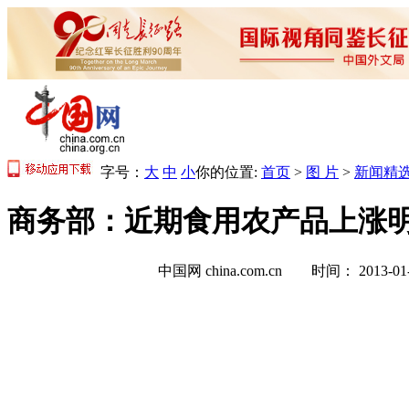
字号：
大
中
小
你的位置:
首页
>
图 片
>
新闻精
商务部：近期食用农产品上涨明
中国网 china.com.cn 时间： 2013-