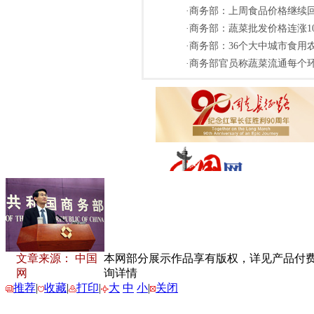
·商务部：上周食品价格继续回升
·商务部：蔬菜批发价格连涨1
·商务部：36个大中城市食用
·商务部官员称蔬菜流通每个环
文章来源： 中国
本网部分展示作品享有版权，详见产品付费下载
网
询详情
推荐
|
收藏
|
打印
|
大
中
小
|
关闭