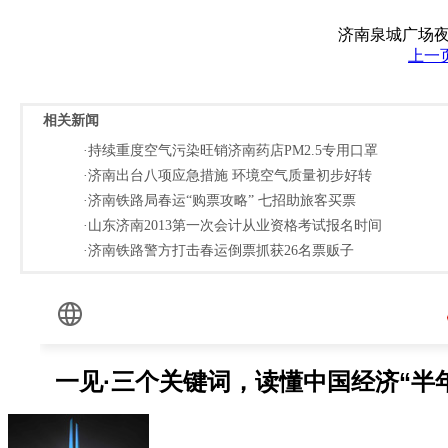
济南泉城广场
上一
相关新闻
·持续重度空气污染旺销济南药店PM2.5专用口罩
·济南出台八项应急措施 环境空气质量初步好转
·济南铁路局春运“购票攻略” 七招助旅客买票
·山东济南2013第一次会计从业资格考试报名时间
·济南铁路警方打击春运倒票抓获26名票贩子