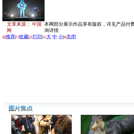
文章来源： 中国
本网部分展示作品享有版权，详见产品付费下载
网
询详情
推荐
|
收藏
|
打印
|
大
中
小
|
关闭