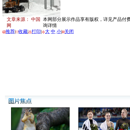
文章来源： 中国
本网部分展示作品享有版权，详见产品付费下载
网
询详情
推荐
|
收藏
|
打印
|
大
中
小
|
关闭