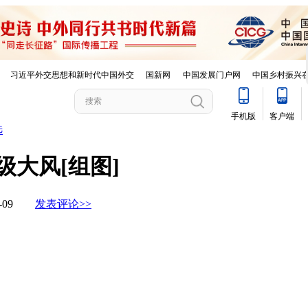
选
大风[组图]
03-09
发表评论>>