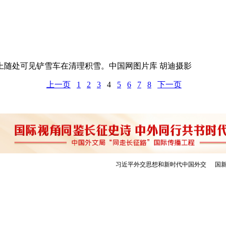
上随处可见铲雪车在清理积雪
。中国网图片库 胡迪摄影
上一页
1
2
3
4
5
6
7
8
下一页