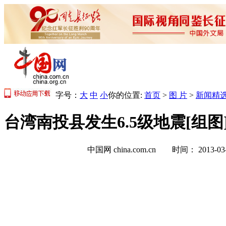
字号：
大
中
小
你的位置:
首页
>
图 片
>
新闻精
台湾南投县发生6.5级地震[组图
中国网 china.com.cn 时间： 2013-