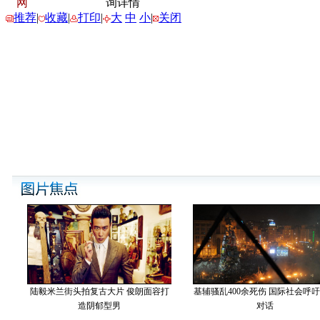
网
询详情
推荐
|
收藏
|
打印
|
大
中
小
|
关闭