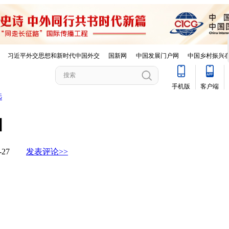
选
]
03-27
发表评论>>