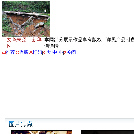
文章来源： 新华
本网部分展示作品享有版权，详见产品付费下载
网
询详情
推荐
|
收藏
|
打印
|
大
中
小
|
关闭