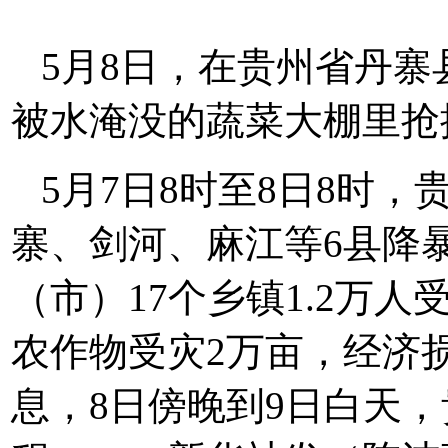
5月8日，在贵州省丹
被水淹没的蔬菜大棚里抢
5月7日8时至8日8时
寨、剑河、麻江等6县降
（市）17个乡镇1.2万人
农作物受灾2万亩，经济
息，8日傍晚到9日白天