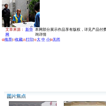
文章来源：
新华
本网部分展示作品享有版权，详见产品付费下载
网
询详情
推荐
|
收藏
|
打印
|
大
中
小
|
关闭