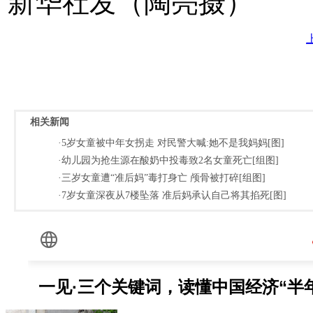
新华社发（陶亮摄）
相关新闻
·5岁女童被中年女拐走 对民警大喊:她不是我妈妈[图]
·幼儿园为抢生源在酸奶中投毒致2名女童死亡[组图]
·三岁女童遭“准后妈”毒打身亡 颅骨被打碎[组图]
·7岁女童深夜从7楼坠落 准后妈承认自己将其掐死[图]