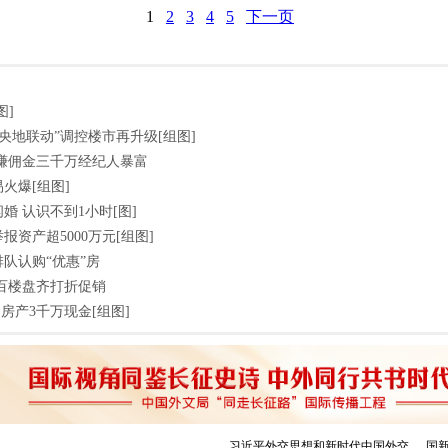
1
2
3
4
5
下一页
图]
“央地联动”调控楼市再升级[组图]
日赚佣金三千万经纪人暴富
火爆[组图]
婚 认识不到1小时[图]
资产超5000万元[组图]
队认购“优惠”房
上百楼盘齐打折促销
房产3千万现金[组图]