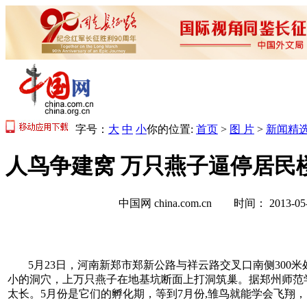
字号：
大
中
小
你的位置:
首页
>
图 片
>
新闻精
人鸟争建窝 万只燕子逼停居民楼
中国网 china.com.cn 时间： 2013-
5月23日，河南新郑市郑新公路与祥云路交叉口南侧30
小的洞穴，上万只燕子在地基坑断面上打洞筑巢。据郑州师范
太长。5月份是它们的孵化期，等到7月份,雏鸟就能学会飞翔