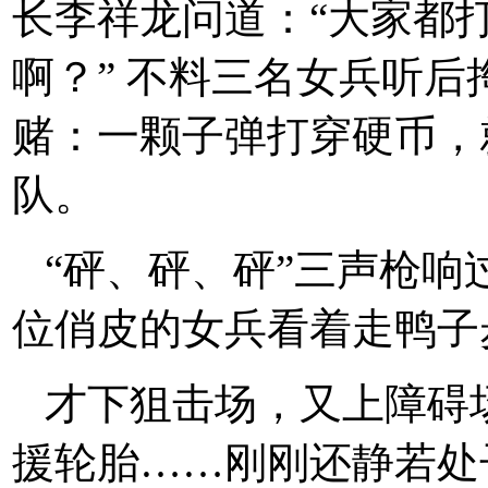
长李祥龙问道：“大家都
啊？” 不料三名女兵听
赌：一颗子弹打穿硬币，
队。
“砰、砰、砰”三声枪
位俏皮的女兵看着走鸭子
才下狙击场，又上障碍
援轮胎……刚刚还静若处