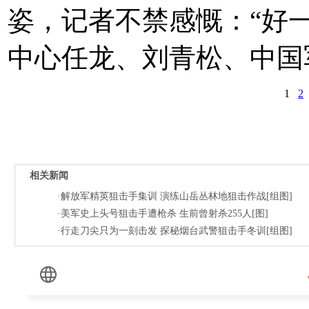
姿，记者不禁感慨：“好
中心任龙、刘青松、中国
1
2
相关新闻
·解放军精英狙击手集训 演练山岳丛林地狙击作战[组图]
·美军史上头号狙击手遭枪杀 生前曾射杀255人[图]
·行走刀尖只为一刻击发 探秘烟台武警狙击手冬训[组图]