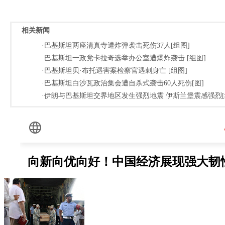
相关新闻
·巴基斯坦两座清真寺遭炸弹袭击死伤37人[组图]
·巴基斯坦一政党卡拉奇选举办公室遭爆炸袭击 [组图]
·巴基斯坦贝·布托遇害案检察官遇刺身亡 [组图]
·巴基斯坦白沙瓦政治集会遭自杀式袭击60人死伤[图]
·伊朗与巴基斯坦交界地区发生强烈地震 伊斯兰堡震感强烈[