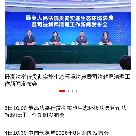
球票撬动全城消费 赛事经济如何将"流量"变"增量"
第五届数贸会将首设Token专区 探索算力贸易新路径
北京：非京籍家庭购房社保个税缴纳年限下调为一年
近346亿元 广东电网交出上半年投资建设亮眼答卷
最高法举行贯彻实施生态环境法典暨司法解释清理工
31省份上半年外贸成绩单出炉 见证产业提质跃迁
作新闻发布会
乌克兰石油公司设施遭遇大规模袭击
6日10:00 最高法举行贯彻实施生态环境法典暨司法
俄黑客称获取北约直接参与袭击俄领土的书面证据
解释清理工作新闻发布会
美国上诉法院维持对白宫宴会厅改造项目的暂停令
4日10:30 中国气象局2026年8月新闻发布会