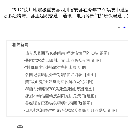
“5.12”汶川地震极重灾县四川省安县在今年“7.9”洪
堤多处溃垮。县里组织交通、通讯、电力等部门加班保畅通，
1
2
相关新闻
·热带风暴西马仑袭闽南 福建沿海严阵以待[组图]
·暴雨洪水袭击四川广元 上万民众转移[组图]
·“性健康文化博物馆”亮相太原[组图]
·各国记者医院外苦等凯特宝宝降生[组图]
·美“吸血鬼”夫妇每周互饮鲜血4次[组图]
·墨西哥海滩现300条死鱼死因成谜[组图]
·挪威小镇借巨镜反射阳光以见天日[组图]
·英媒曝光巴黎街头猖獗扒窃团伙[组图]
·日京都祇园祭举行彩车巡游活动 吸引14万观众[组图]