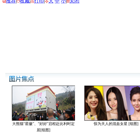
推荐
|
收藏
|
打印
|
大
中
小
|
关闭