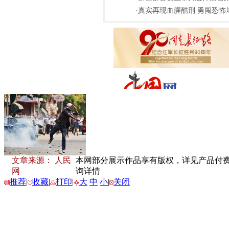
·真实再现血腥酷刑 勇闯恐怖
文章来源： 人民
本网部分展示作品享有版权，详见产品付费下载
网
询详情
推荐
|
收藏
|
打印
|
大
中
小
|
关闭