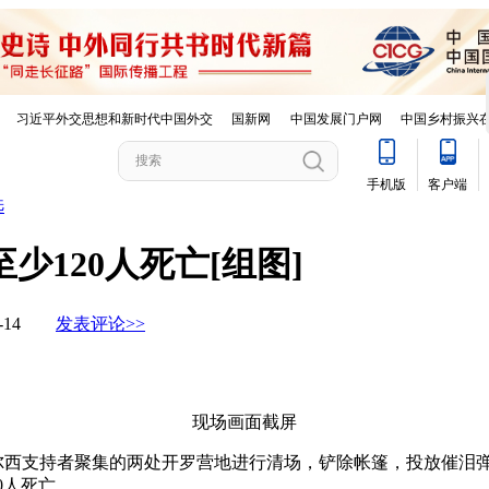
选
少120人死亡[组图]
08-14
发表评论>>
现场画面截屏
穆尔西支持者聚集的两处开罗营地进行清场，铲除帐篷，投放催
0人死亡。