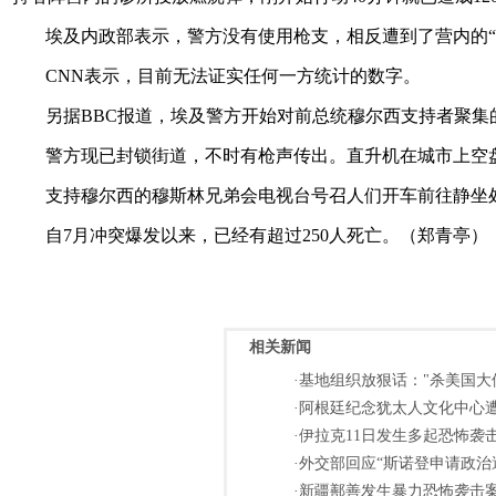
埃及内政部表示，警方没有使用枪支，相反遭到了营内的
CNN表示，目前无法证实任何一方统计的数字。
另据BBC报道，埃及警方开始对前总统穆尔西支持者聚集的两
警方现已封锁街道，不时有枪声传出。直升机在城市上空
支持穆尔西的穆斯林兄弟会电视台号召人们开车前往静坐
自7月冲突爆发以来，已经有超过250人死亡。（郑青亭）
相关新闻
·基地组织放狠话："杀美国大使
·阿根廷纪念犹太人文化中心遭
·伊拉克11日发生多起恐怖袭
·外交部回应“斯诺登申请政治避
·新疆鄯善发生暴力恐怖袭击案件