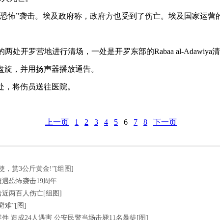
“恐怖”袭击。埃及政府称，政府方也受到了伤亡。埃及国家运营
处开罗营地进行清场，一处是开罗东部的Rabaa al-Adawi
盘旋，并用扬声器播放通告。
处，将伤员送往医院。
上一页
1
2
3
4
5
6
7
8
下一页
，赏3公斤黄金!”[组图]
遇恐怖袭击19周年
击近两百人伤亡[组图]
难”[图]
 造成24人遇害 公安民警当场击毙11名暴徒[图]