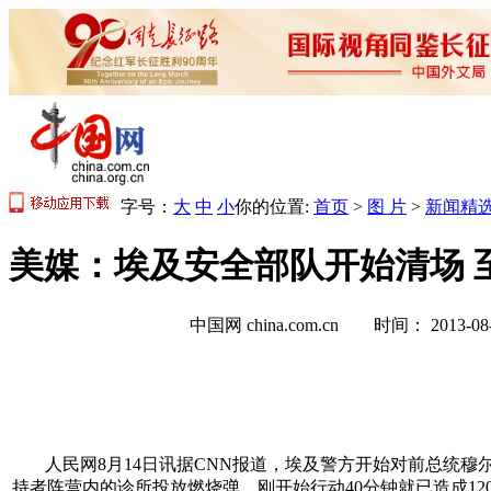
字号：
大
中
小
你的位置:
首页
>
图 片
>
新闻精
美媒：埃及安全部队开始清场 至
中国网 china.com.cn 时间： 2013-
人民网8月14日讯据CNN报道，埃及警方开始对前总统
持者阵营内的诊所投放燃烧弹，刚开始行动40分钟就已造成12