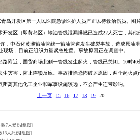
日，山东青岛开发区第一人民医院急诊医护人员严正以待救治伤员。图
技术开发区（即黄岛区）输油管线泄漏爆燃已造成22人死亡，其
时许，中石化黄潍输油管线一输油管道发生破裂事故，造成原油泄
赴现场，目前正组织力量紧急处置。事故原因正在调查中。
岛路附近，国货商场北侧一管线发生起火，管线已关闭。10时4
次生灾害，防止连锁反应。事故排除恐怖破坏原因，两个起火点
点距离其他化工企业和军事设施较远，不会产生连带影响。
上一页
15
16
17
18
19
20
致7人受伤[组图]
13人死伤[组图]