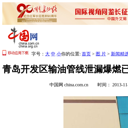
字号：
大
中
小
你的位置:
首页
>
图 片
>
新闻精
青岛开发区输油管线泄漏爆燃已致
中国网 china.com.cn 时间： 2013-