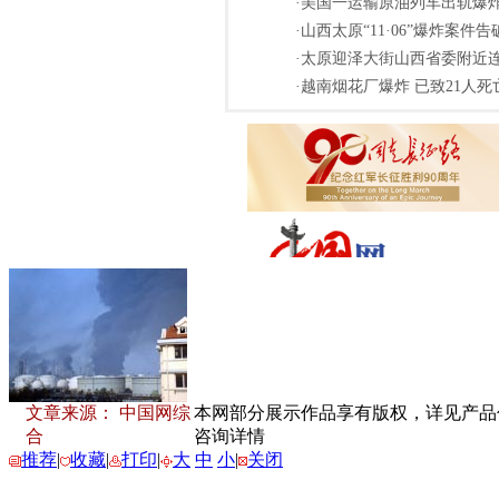
·美国一运输原油列车出轨爆炸
·山西太原“11·06”爆炸案件
·太原迎泽大街山西省委附近连
·越南烟花厂爆炸 已致21人死亡
文章来源： 中国网综
本网部分展示作品享有版权，详见产品付费
合
咨询详情
推荐
|
收藏
|
打印
|
大
中
小
|
关闭