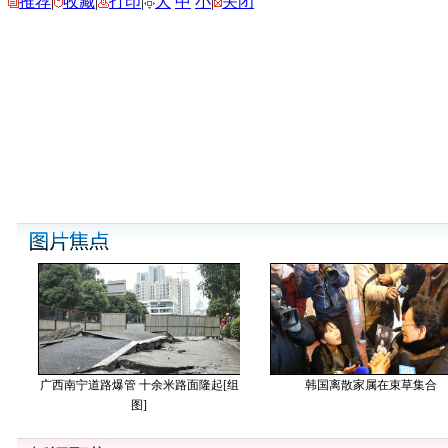
推荐
|
收藏
|
打印
|
大
中
小
|
关闭