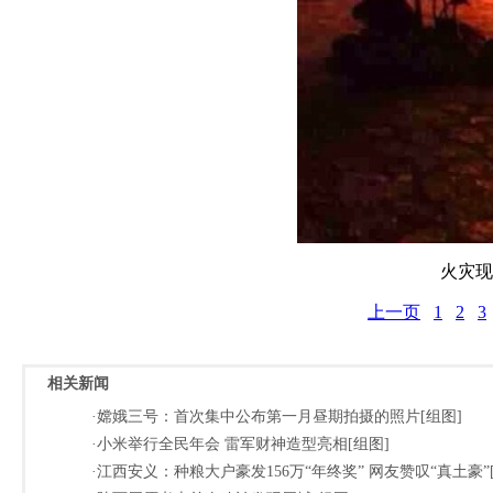
火灾现场
上一页
1
2
3
相关新闻
·嫦娥三号：首次集中公布第一月昼期拍摄的照片[组图]
·小米举行全民年会 雷军财神造型亮相[组图]
·江西安义：种粮大户豪发156万“年终奖” 网友赞叹“真土豪”