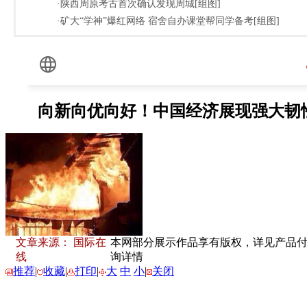
·陕西周原考古首次确认发现周城[组图]
·矿大“学神”爆红网络 宿舍自办课堂帮同学备考[组图]
文章来源： 国际在
本网部分展示作品享有版权，详见产品付费下
线
询详情
推荐
|
收藏
|
打印
|
大
中
小
|
关闭