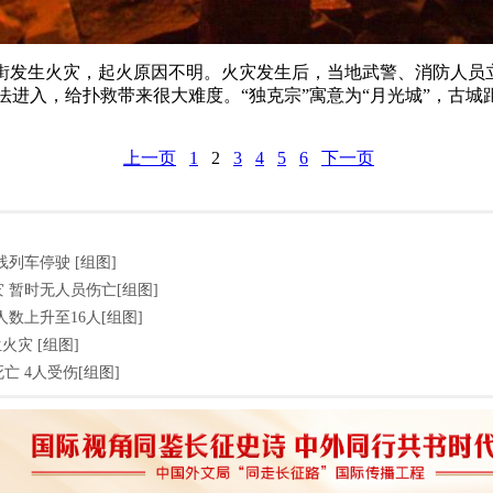
四方街发生火灾，起火原因不明。火灾发生后，当地武警、消防人
进入，给扑救带来很大难度。“独克宗”寓意为“月光城”，古城距
上一页
1
2
3
4
5
6
下一页
列车停驶 [组图]
 暂时无人员伤亡[组图]
数上升至16人[组图]
火灾 [组图]
亡 4人受伤[组图]