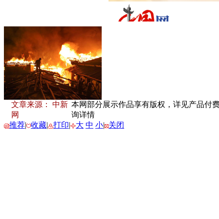
文章来源： 中新
本网部分展示作品享有版权，详见产品付费下载
网
询详情
推荐
|
收藏
|
打印
|
大
中
小
|
关闭