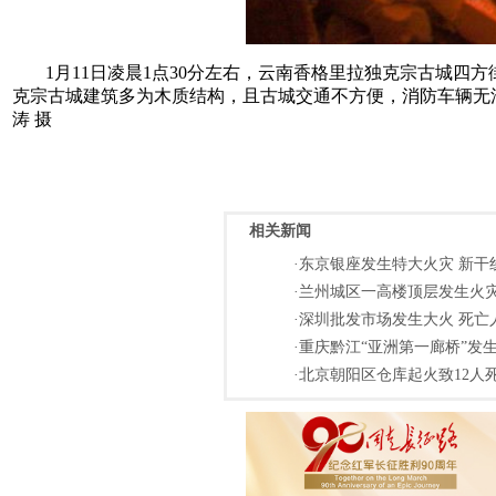
1月11日凌晨1点30分左右，云南香格里拉独克宗古城
克宗古城建筑多为木质结构，且古城交通不方便，消防车辆无法
涛 摄
相关新闻
·东京银座发生特大火灾 新干线
·兰州城区一高楼顶层发生火灾
·深圳批发市场发生大火 死亡人
·重庆黔江“亚洲第一廊桥”发生
·北京朝阳区仓库起火致12人死