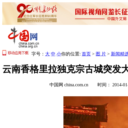
字号：
大
中
小
你的位置:
首页
>
图 片
>
新闻精
云南香格里拉独克宗古城突发大火 
中国网 china.com.cn 时间： 2014-