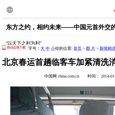
字号：
大
中
小
你的位置:
首页
>
图 片
>
新闻精
北京春运首趟临客车加紧清洗消毒
中国网 china.com.cn 时间： 2014-