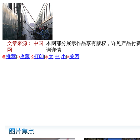
文章来源： 中国
本网部分展示作品享有版权，详见产品付费下载
网
询详情
推荐
|
收藏
|
打印
|
大
中
小
|
关闭