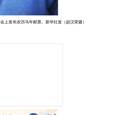
庙会上发布农历马年邮票。新华社发（赵汉荣摄）