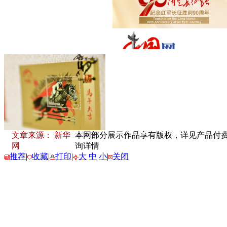
文章来源： 新华
本网部分展示作品享有版权，详见产品付费下载
网
询详情
推荐
|
收藏
|
打印
|
大
中
小
|
关闭