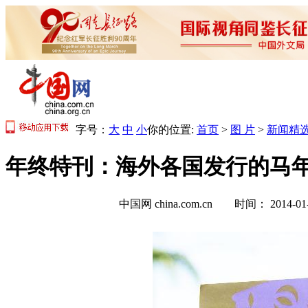
字号：
大
中
小
你的位置:
首页
>
图 片
>
新闻精
年终特刊：海外各国发行的马年
中国网 china.com.cn 时间： 2014-