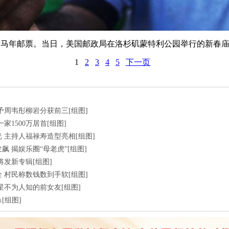
展示马年邮票。当日，美国邮政局在洛杉矶蒙特利公园举行的新春
1
2
3
4
5
下一页
馨予周韦彤柳岩分获前三[组图]
家1500万居首[组图]
 主持人福禄寿造型亮相[组图]
 揭娱乐圈“母老虎”[组图]
将发新专辑[组图]
 村民称数钱数到手软[组图]
星不为人知的前女友[组图]
杀[组图]