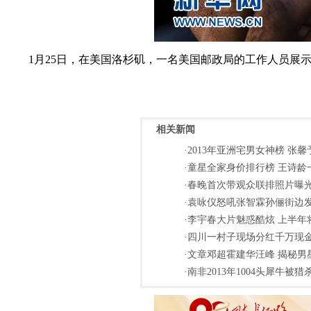
1月25日，在美国洛杉矶，一名美国邮政局的工作人员
相关新闻
·2013年亚洲宅男女神榜 张
·童星全家身价排行榜 王诗龄一
·春晚首次带观众联排照片曝光
·袁咏仪怒吼张智霖孙俪街边发飙
·李宇春大片魅惑酷炫 上半年
·四川一村子现场分红千万现金
·文章邓超霍建华汪峰 揭秘男
·南非2013年1004头犀牛被猎