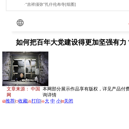
·“吉祥须弥”扎什伦布寺[组图]
文章来源： 中国
本网部分展示作品享有版权，详见产品付费下载
网
询详情
推荐
|
收藏
|
打印
|
大
中
小
|
关闭