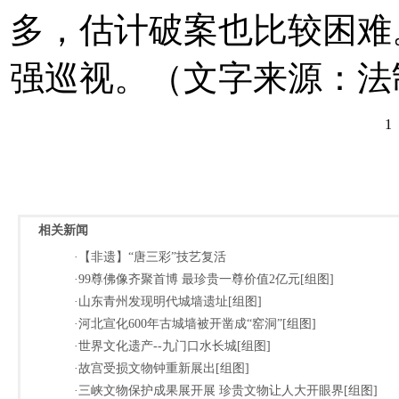
多，估计破案也比较困难
强巡视。（文字来源：法
1
相关新闻
·【非遗】“唐三彩”技艺复活
·99尊佛像齐聚首博 最珍贵一尊价值2亿元[组图]
·山东青州发现明代城墙遗址[组图]
·河北宣化600年古城墙被开凿成“窑洞”[组图]
·世界文化遗产--九门口水长城[组图]
·故宫受损文物钟重新展出[组图]
·三峡文物保护成果展开展 珍贵文物让人大开眼界[组图]