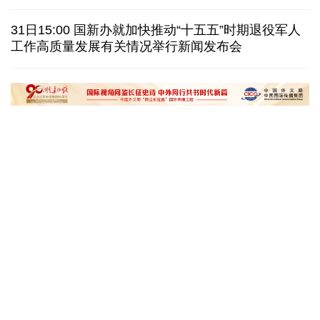
我国学者发现银河系外围气体盘呈现波纹状褶皱结构
31日15:00 国新办就加快推动“十五五”时期退役军人
工作高质量发展有关情况举行新闻发布会
全球瞭望｜肯尼亚媒体：中国是稳定可靠的合作伙伴
美国前州议员：中国持续在国际事务中发挥引领作用
“十五五”开局之年传统产业转型焕
黄河壶口瀑布金瀑
新一线观察
读懂中国