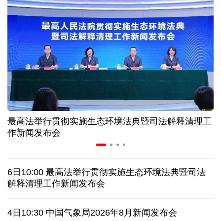
高温下用电负荷创新高 解码今夏的清凉底气
活力中国调研行丨弯道超车 如何“皖”美提速
7月份中国仓储指数保持扩张 行业运行韧性较强
小球赛撬动大消费 体育赛事激活城市发展新动能
最高法举行贯彻实施生态环境法典暨司法解释清理工
“电影+文旅”深度融合 光影经济撬动暑期消费新蓝海
作新闻发布会
日本执政当局应停止在核问题上玩火
6日10:00 最高法举行贯彻实施生态环境法典暨司法
俄黑客称获取北约直接参与袭击俄领土证据
解释清理工作新闻发布会
外媒说丨中国在非洲青年群体中的好感度稳步上升
4日10:30 中国气象局2026年8月新闻发布会