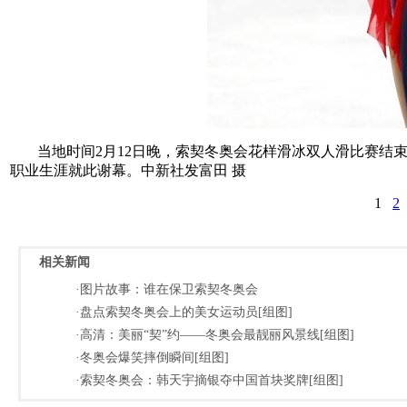
当地时间2月12日晚，索契冬奥会花样滑冰双人滑比赛结束争
职业生涯就此谢幕。中新社发富田 摄
1
2
相关新闻
·图片故事：谁在保卫索契冬奥会
·盘点索契冬奥会上的美女运动员[组图]
·高清：美丽“契”约——冬奥会最靓丽风景线[组图]
·冬奥会爆笑摔倒瞬间[组图]
·索契冬奥会：韩天宇摘银夺中国首块奖牌[组图]