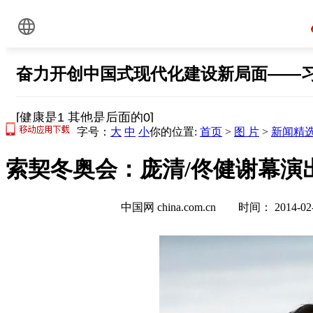
字号：
大
中
小
你的位置:
首页
>
图 片
>
新闻精
索契冬奥会：庞清/佟健谢幕演出
中国网 china.com.cn 时间： 2014-