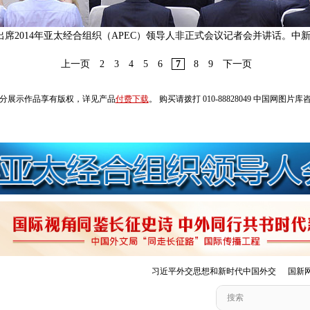
出席2014年亚太经合组织（APEC）领导人非正式会议记者会并讲话。中新
上一页
2
3
4
5
6
7
8
9
下一页
分展示作品享有版权，详见产品
付费下载
。 购买请拨打 010-88828049 中国网图片