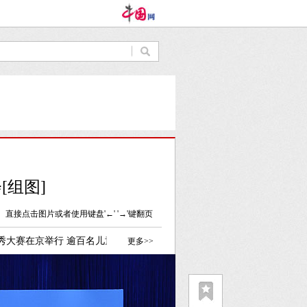
[组图]
直接点击图片或者使用键盘'←' '→'键翻页