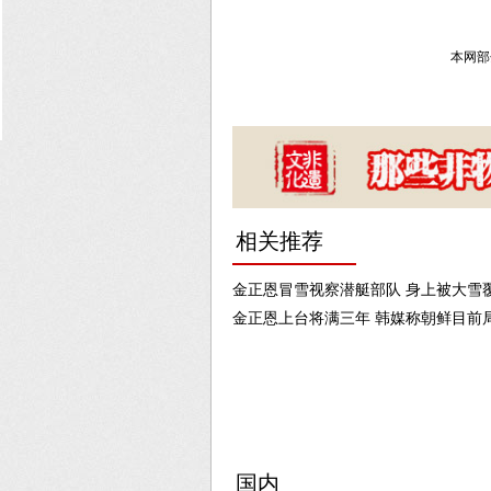
本网部
相关推荐
金正恩冒雪视察潜艇部队 身上被大雪
金正恩上台将满三年 韩媒称朝鲜目前