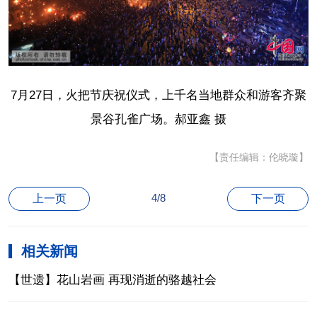
7月27日，火把节庆祝仪式，上千名当地群众和游客齐聚
景谷孔雀广场。郝亚鑫 摄
【责任编辑：伦晓璇】
4/8
上一页
下一页
相关新闻
【世遗】花山岩画 再现消逝的骆越社会