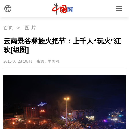
国情
助残
一带一路
海洋
草原
湾区
首页
>
图 片
云南景谷彝族火把节：上千人“玩火”狂
联盟
心理
老年
欢[组图]
2016-07-28 10:41
来源：中国网