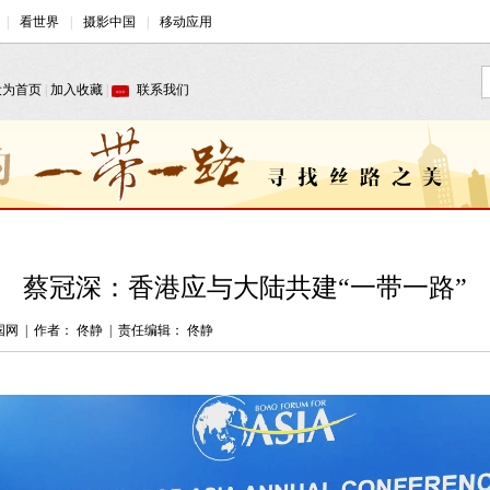
蔡冠深：香港应与大陆共建“一带一路”
国网
|
作者： 佟静
|
责任编辑： 佟静