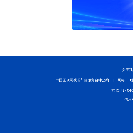
丝路中国
中国湖北
中部纵览
常德
兴安岭上兴安盟
Hello天津
秀山丽水
关于我
中国互联网视听节目服务自律公约
|
网络110
京 ICP 证 04
信息