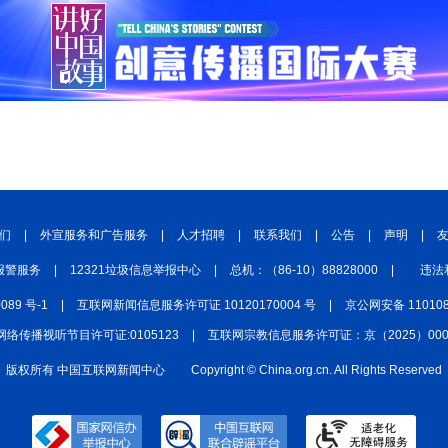
中国四川
七彩云南
浪潮资讯
衢州有礼
圣洁西藏
天辽地宁
壮美广西
大美黑
们
|
外宣服务和广告服务
|
人才招聘
|
联系我们
|
公告
|
声明
|
报警服务
|
12321垃圾信息举报中心
|
总机：（86-10）88828000
|
违法
0089 号-1
|
互联网新闻信息服务许可证 10120170004 号
|
京公网安备 110108
网络传播视听节目许可证:0105123
|
互联网宗教信息服务许可证：京（2025）0000
版权所有 中国互联网新闻中心
Copyright © China.org.cn. All Rights Reserved