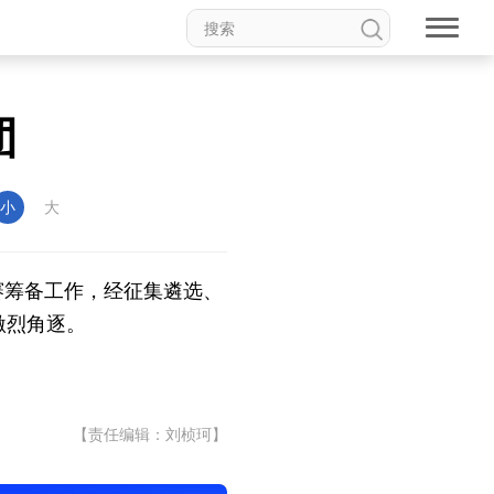
团
权论坛
中国妇女儿童博物馆
小
大
赛筹备工作，经征集遴选、
激烈角逐。
食品
道家文化
音乐
动漫
高校中国
印象中国
【责任编辑：刘桢珂】