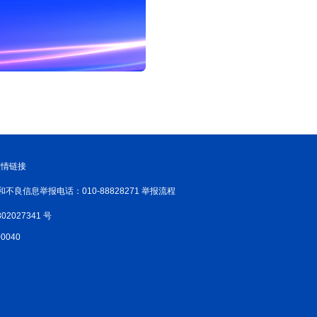
新温州
海丝
海峡
龙江
Hello重庆
今日山西
友情链接
和不良信息举报电话：010-88828271 举报流程
02027341 号
040