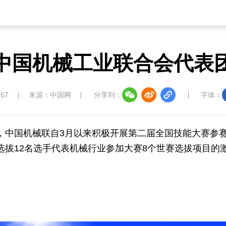
草原
湾区
联盟
心理
老年
中国机械工业联合会代表
中国大洋协会
中国藏学研究中心
南南人
:57
来源：中国网
分享到：
字体：
，中国机械联自3月以来积极开展第二届全国技能大赛参
选拔12名选手代表机械行业参加大赛8个世赛选拔项目的
教育
儒学
娱乐
微视
生活
中国溯源
数智中国
康养中国
影视