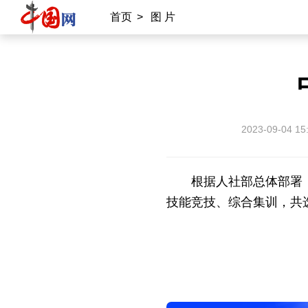
首页
>
图 片
国情
助残
一带一路
海洋
承建网站
中国公共关系协会
南南合作知识分享
2023-09-04 15
雍和宫
中国大洋事务管理局
根据人社部总体部署
专业平台
技能竞技、综合集训，共
中国供应商
商务
物联
应急
北京时间
记录中国
数字经济
外宣平台