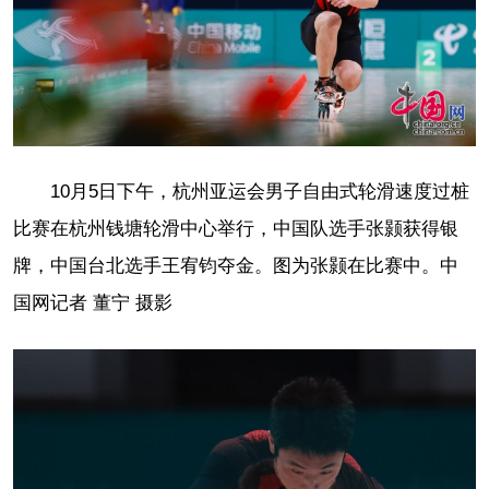
10月5日下午，杭州亚运会男子自由式轮滑速度过桩
比赛在杭州钱塘轮滑中心举行，中国队选手张颢获得银
牌，中国台北选手王宥钧夺金。图为张颢在比赛中。中
国网记者 董宁 摄影