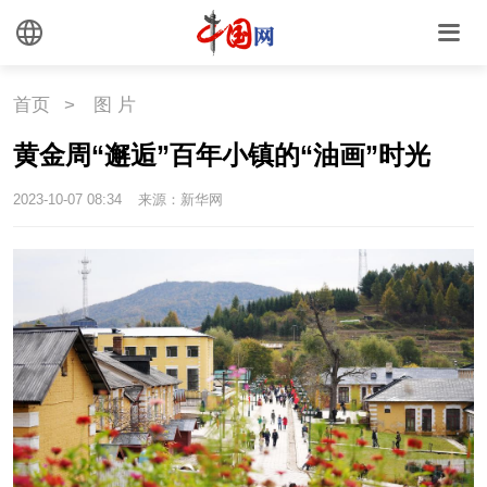
国情
助残
一带一路
海洋
草原
湾区
首页
>
图 片
联盟
心理
老年
黄金周“邂逅”百年小镇的“油画”时光
2023-10-07 08:34
来源：新华网