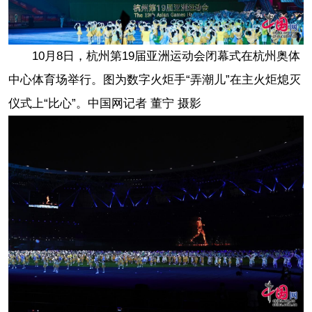
10月8日，杭州第19届亚洲运动会闭幕式在杭州奥体
中心体育场举行。图为数字火炬手“弄潮儿”在主火炬熄灭
仪式上“比心”。中国网记者 董宁 摄影