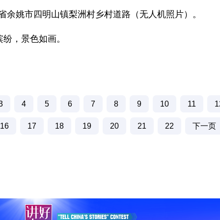
省余姚市四明山镇梨洲村乡村道路（无人机照片）。
缤纷，景色如画。
）
3
4
5
6
7
8
9
10
11
1
16
17
18
19
20
21
22
下一页