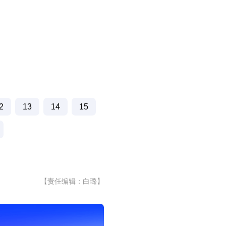
2
13
14
15
【责任编辑：白璐】