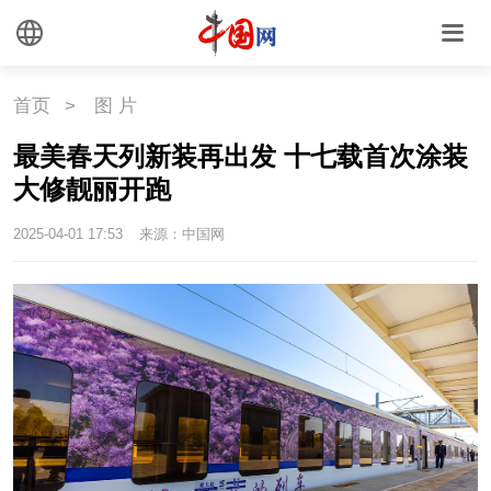
首页
>
图 片
最美春天列新装再出发 十七载首次涂装
大修靓丽开跑
2025-04-01 17:53
来源：中国网