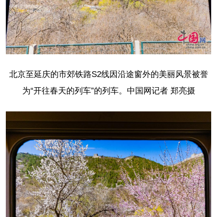
北京至延庆的
市郊铁路
S2线
因沿途窗外的美丽风景
被誉
为“开往春天的列车”的列车。中国网记者 郑亮摄