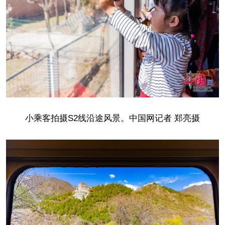
小乘客拍摄S2线沿途风景。中国网记者 郑亮摄