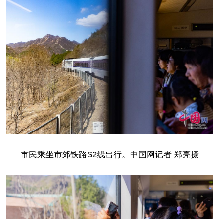
市民乘坐
市郊铁路S2线出行。中国网记者 郑亮摄