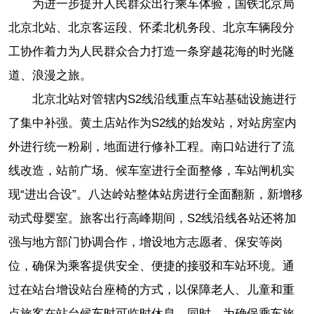
为进一步提升人民群众出行乘车体验，国铁北京局
北京北站、北京客运段、怀柔北机务段、北京车辆段分
工协作着力为人民群众合力打造一条穿越花海的时光隧
道、浪漫之旅。
北京北站对管辖内S2线沿线重点车站基础设施进行
了集中补强。黄土店站作为S2线的始发站，对站房室内
外进行统一粉刷，地面进行修补工程。南口站进行了流
线改造，站前广场、候车室进行全面整修，车站闸机实
现“进出合设”。八达岭站整体站房进行全面翻新，新增移
动式母婴室。旅客出行高峰期间，S2线沿线各站还将加
强与地方部门协调合作，增设地方志愿者、保安等岗
位，确保为乘客提供安全、便捷的接驳和车站环境。通
过在站台增设站台座椅的方式，以保障老人、儿童和重
点旅客在站台候车时可临时休息。同时，为确保乘车旅