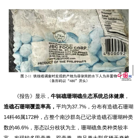
《报告》显示，
牛
轭
礁珊瑚礁生态系统总体健康
，
造礁石珊瑚覆盖率高，
平均为37.7%，分布有造礁石珊瑚
14科46属172种，占整个南沙群岛已记录造礁石珊瑚种类
数的46.6%，形态以分枝状为主，珊瑚礁鱼类种类较丰