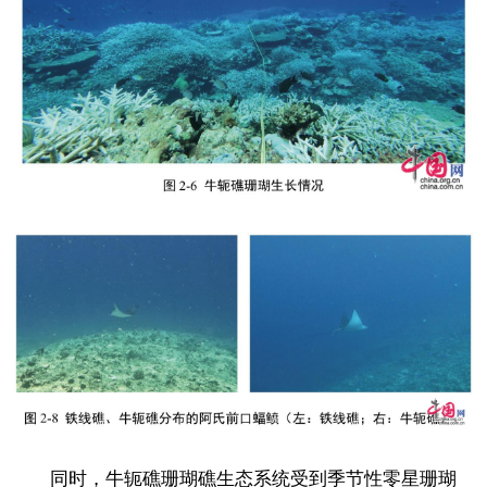
同时，牛轭礁珊瑚礁生态系统受到季节性零星珊瑚