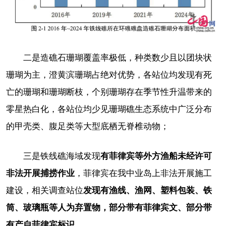
二是造礁石珊瑚覆盖率极低，种类数少且以团块状
珊瑚为主，澄黄滨珊瑚占绝对优势，各站位均发现有死
亡的珊瑚和珊瑚断枝，个别珊瑚存在季节性升温带来的
零星热白化，各站位均少见珊瑚礁生态系统中广泛分布
的甲壳类、腹足类等大型底栖无脊椎动物；
三是铁线礁海域发现
有菲律宾等外方渔船未经许可
非法开展捕捞作业
，菲律宾在我中业岛上非法开展施工
建设，相关调查站位
发现有渔线、渔网、塑料包装、铁
筒、玻璃瓶等人为弃置物，部分带有菲律宾文、部分带
有产自菲律宾标识。