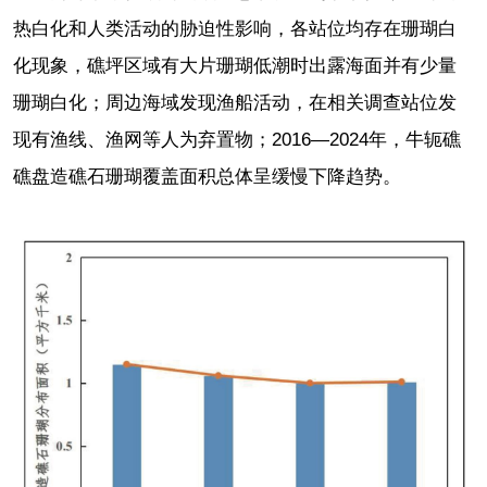
热白化和人类活动的胁迫性影响，各站位均存在珊瑚白
化现象，礁坪区域有大片珊瑚低潮时出露海面并有少量
珊瑚白化；周边海域发现渔船活动，在相关调查站位发
现有渔线、渔网等人为弃置物；2016—2024年，牛轭礁
礁盘造礁石珊瑚覆盖面积总体呈缓慢下降趋势。