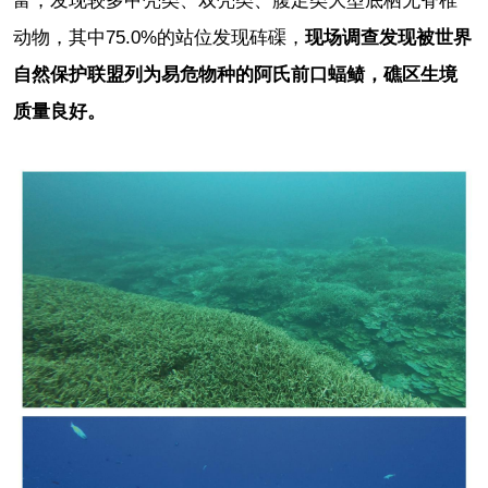
富，发现较多甲壳类、双壳类、腹足类大型底栖无脊椎
动物，其中75.0%的站位发现砗磲，
现场调查发现被世界
自然保护联盟列为易危物种的阿氏前口蝠鲼，礁区生境
质量良好。