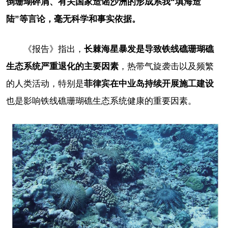
倒珊瑚碎屑、有关国家造谣沙洲的形成系我“填海造
陆”等言论，毫无科学和事实依据。
《报告》指出，
长棘海星暴发是导致铁线礁珊瑚礁
生态系统严重退化的主要因素
，热带气旋袭击以及频繁
的人类活动，特别是
菲律宾在中业岛持续开展施工建设
也是影响铁线礁珊瑚礁生态系统健康的重要因素。