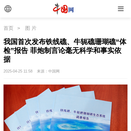
首页
>
图 片
我国首次发布铁线礁、牛轭礁珊瑚礁“体
检”报告 菲炮制言论毫无科学和事实依
据
2025-04-25 11:58
来源：中国网