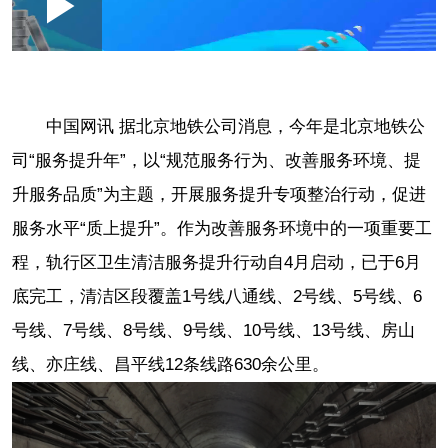
Loaded
:
Play
0:00
/
--:--
Play
Picture-
Mute
Fullscr
in-
Picture
1.11%
Video
中国网讯 据北京地铁公司消息，
今年是北京地铁公
司“服务提升年”，以“规范服务行为、改善服务环境、提
升服务品质”为主题，开展服务提升专项整治行动，促进
服务水平“质上提升”。作为改善服务环境中的一项重要工
程，轨行区卫生清洁服务提升行动自4月启动，已于6月
底完工，清洁区段覆盖1号线八通线、2号线、5号线、6
号线、7号线、8号线、9号线、10号线、13号线、房山
线、亦庄线、昌平线12条线路630余公里。