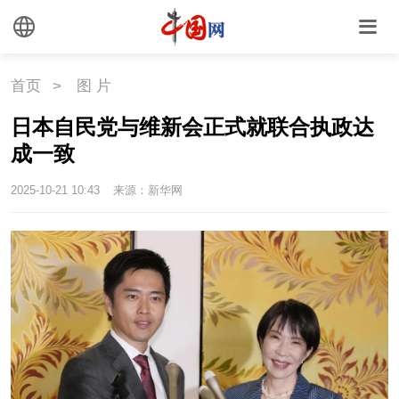
国情
国情
助残
一带一路
首页
>
图 片
日本自民党与维新会正式就联合执政达
海洋
草原
湾区
成一致
联盟
心理
老年
2025-10-21 10:43
来源：新华网