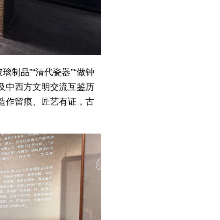
璃制品”“清代瓷器”“做钟
以及中西方文明交流互鉴历
造作留痕、匠艺有证，古