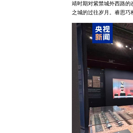
靖时期对紫禁城外西路的
之城的过往岁月。睿思巧