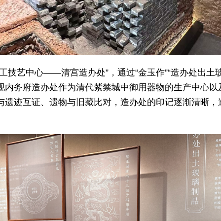
工技艺中心——清宫造办处”，通过“金玉作”“造办处出土玻
，展现内务府造办处作为清代紫禁城中御用器物的生产中心
与遗迹互证、遗物与旧藏比对，造办处的印记逐渐清晰，
。