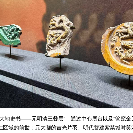
大地史书——元明清三叠层”，通过中心展台以及“管窥金元”
在区域的前世：元大都的吉光片羽、明代营建紫禁城时奠