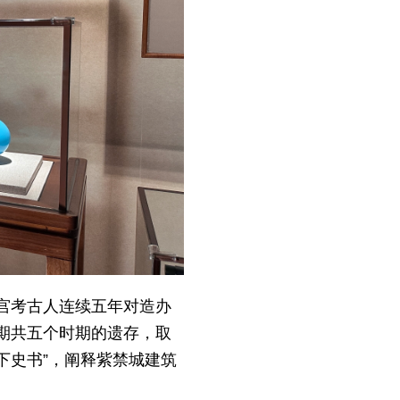
故宫考古人连续五年对造办
期共五个时期的遗存，取
下史书”，阐释紫禁城建筑