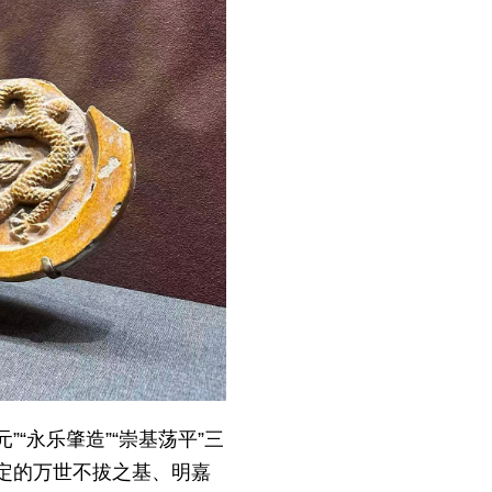
“永乐肇造”“崇基荡平”三
定的万世不拔之基、明嘉