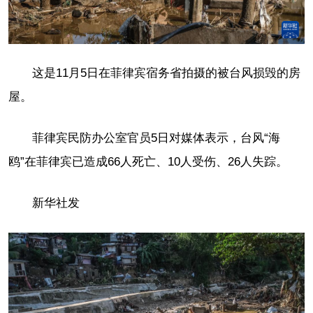
这是11月5日在菲律宾宿务省拍摄的被台风损毁的房
屋。
菲律宾民防办公室官员5日对媒体表示，台风“海
鸥”在菲律宾已造成66人死亡、10人受伤、26人失踪。
新华社发