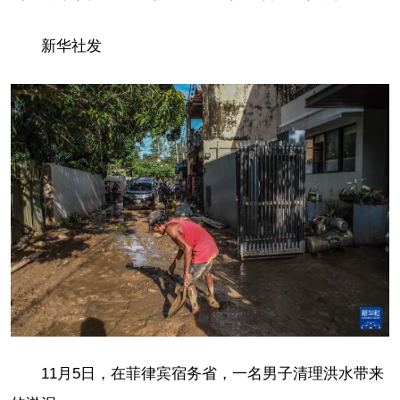
新华社发
11月5日，在菲律宾宿务省，一名男子清理洪水带来