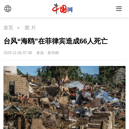
首页
>
图 片
台风“海鸥”在菲律宾造成66人死亡
2025-11-06 07:48
来源：新华网