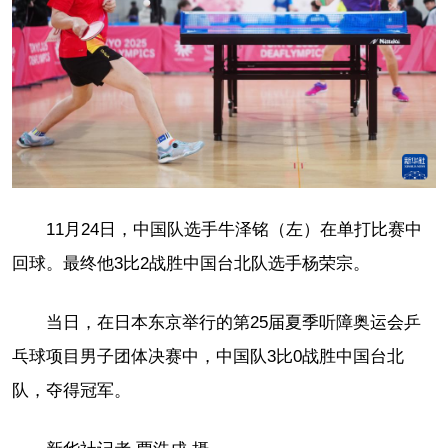
11月24日，中国队选手牛泽铭（左）在单打比赛中
回球。最终他3比2战胜中国台北队选手杨荣宗。
当日，在日本东京举行的第25届夏季听障奥运会乒
乓球项目男子团体决赛中，中国队3比0战胜中国台北
队，夺得冠军。