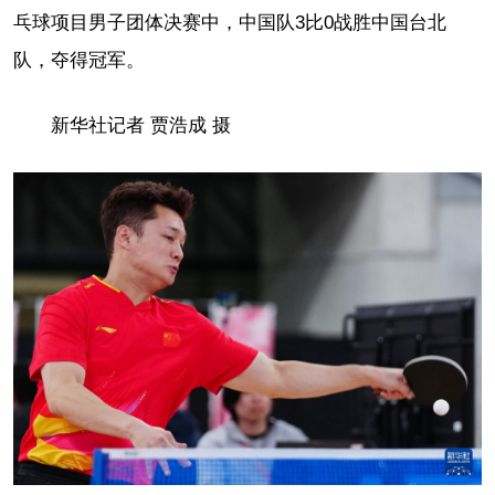
乓球项目男子团体决赛中，中国队3比0战胜中国台北
队，夺得冠军。
新华社记者 贾浩成 摄