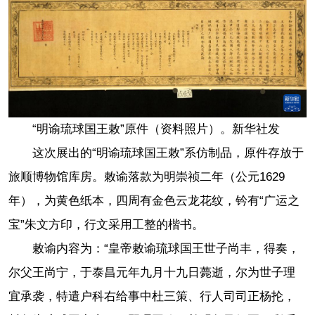
“明谕琉球国王敕”原件（资料照片）。新华社发
这次展出的“明谕琉球国王敕”系仿制品，原件存放于
旅顺博物馆库房。敕谕落款为明崇祯二年（公元1629
年），为黄色纸本，四周有金色云龙花纹，钤有“广运之
宝”朱文方印，行文采用工整的楷书。
敕谕内容为：“皇帝敕谕琉球国王世子尚丰，得奏，
尔父王尚宁，于泰昌元年九月十九日薨逝，尔为世子理
宜承袭，特遣户科右给事中杜三策、行人司司正杨抡，