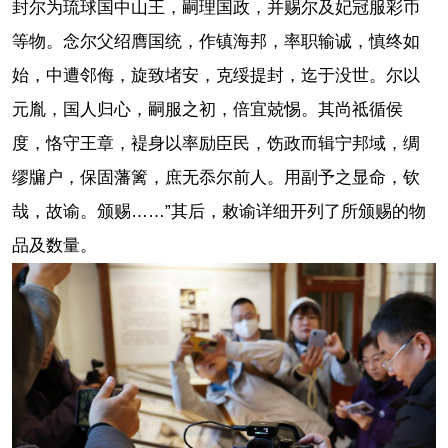
封尔为琉球国中山王，嗣理国政，并赐尔及妃冠服彩币
等物。念尔父绍膺国统，作镇海邦，率职输诚，慎终如
始，中遭邻侮，旋致堵安，克绥提封，迄于没世。尔以
元胤，国人归心，嗣服之初，倍宜兢惕。其尚祗循侯
度，恪守王章，褆身以率励臣民，饬政而辑宁邦域，绸
缪牖户，保固藩篱，庶无忝尔前人。用副予之显命，钦
哉，故谕。颁赐……”其后，敕谕详细开列了所颁赐的物
品及数量。