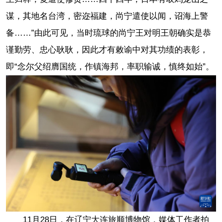
谋，其地名台湾，密迩福建，尚宁遣使以闻，诏海上警
备……”由此可见，当时琉球的尚宁王对明王朝确实是恭
谨勤劳、忠心耿耿，因此才有敕谕中对其功绩的表彰，
即“念尔父绍膺国统，作镇海邦，率职输诚，慎终如始”。
11月28日，在辽宁大连旅顺博物馆，媒体工作者拍