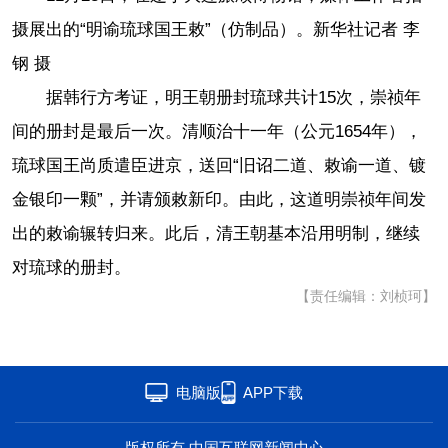
摄展出的“明谕琉球国王敕”（仿制品）。新华社记者 李
钢 摄
据韩行方考证，明王朝册封琉球共计15次，崇祯年
间的册封是最后一次。清顺治十一年（公元1654年），
琉球国王尚质遣臣进京，送回“旧诏二道、敕谕一道、镀
金银印一颗”，并请颁敕新印。由此，这道明崇祯年间发
出的敕谕辗转归来。此后，清王朝基本沿用明制，继续
对琉球的册封。
【责任编辑：刘桢珂】
电脑版
APP下载
版权所有 中国互联网新闻中心