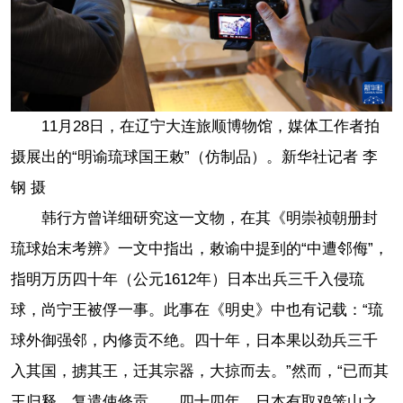
11月28日，在辽宁大连旅顺博物馆，媒体工作者拍
摄展出的“明谕琉球国王敕”（仿制品）。新华社记者 李
钢 摄
韩行方曾详细研究这一文物，在其《明崇祯朝册封
琉球始末考辨》一文中指出，敕谕中提到的“中遭邻侮”，
指明万历四十年（公元1612年）日本出兵三千入侵琉
球，尚宁王被俘一事。此事在《明史》中也有记载：“琉
球外御强邻，内修贡不绝。四十年，日本果以劲兵三千
入其国，掳其王，迁其宗器，大掠而去。”然而，“已而其
王归释，复遣使修贡……四十四年，日本有取鸡笼山之