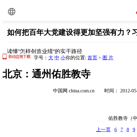
字号：
大
中
小
你的位置:
首页
>
图 片
北京：通州佑胜教寺
中国网 china.com.cn 时间： 2012-
佑胜教寺
（
上一页
6
7
8
9