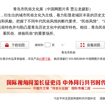
青岛市民俗文化展（中国网图片库 贾云龙摄影）
，衍生出的城市民俗文化为主线，着力彰显老城区丰富的历史文
和风貌。把握了不同年代民俗风情的断代要求。“民俗风情”、“
民俗特色并勾勒凸显青岛历史文化中的城市特色。相信，青岛民
、看民俗、体验民俗”的重要场所。
跳转到
页
1
/
青岛市民俗
分展示作品享有版权，详见产品
付费下载
。 购买请拨打 010-88828049 中国网图片
文化展[组
图]