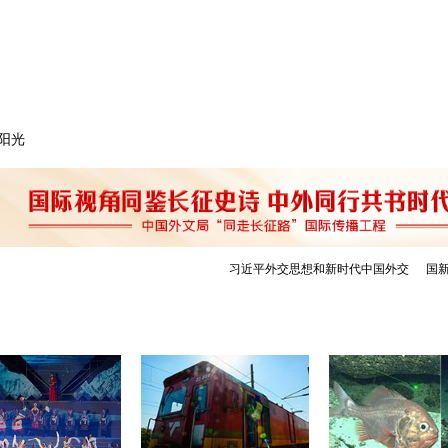
华林[组图]
缕阳光