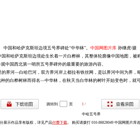
中国和哈萨克斯坦边境五号界碑处“中华林”。
中国网图片库
孙继虎
/摄
国和哈萨克斯坦边境处生长着一片白桦林，其整体轮廓像中国地图，被
参观中国西北第一哨所五号界碑外的最重要的旅游内容。
的界河—白哈巴河，双方界河岸上都拉有铁丝网，是以界河中间为界，
栽种的白桦树林而得名—中华林，在秋天当白华林的树叶开始变色时，就
跳转到
页
1
/
中哈五号界
分展示作品享有版权，详见产品
付费下载
。 购买请拨打 010-88828049 中国网图片
碑 西北第
一哨所处中