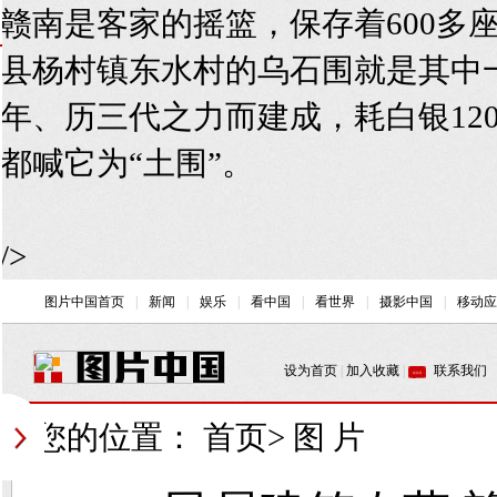
赣南是客家的摇篮，保存着600多
县杨村镇东水村的乌石围就是其中
年、历三代之力而建成，耗白银12
都喊它为“土围”。
/>
您的位置：
首页
>
图 片