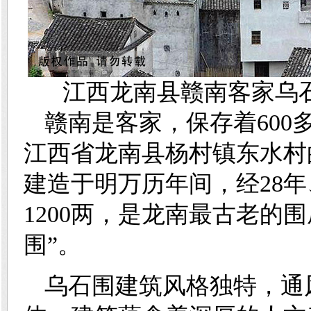
江西龙南县
赣南客家
乌
赣南是客家，保存着60
江西省龙南县杨村镇东水村
建造于明万历年间，经28
1200两，是龙南最古老的
围”。
乌石围建筑风格独特，通