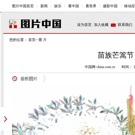
您的位置：
首页
>
图 片
苗族芒篙节 
中国网 china.com.cn
时间： 20