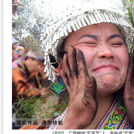
2月8日，广西柳州“芒篙节”上，装扮成“芒篙