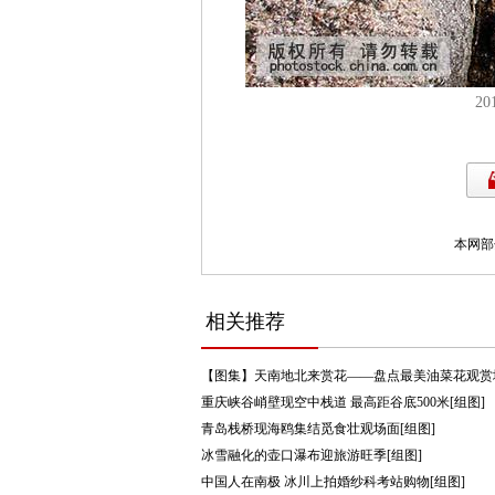
201
本网部
相关推荐
【图集】天南地北来赏花——盘点最美油菜花观赏
重庆峡谷峭壁现空中栈道 最高距谷底500米[组图]
青岛栈桥现海鸥集结觅食壮观场面[组图]
冰雪融化的壶口瀑布迎旅游旺季[组图]
中国人在南极 冰川上拍婚纱科考站购物[组图]