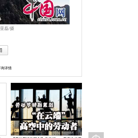
亚磊/摄
库咨询详情