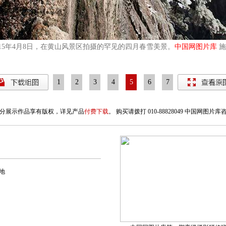
5年4月8日，在黄山风景区拍摄的罕见的四月春雪美景。
中国网图片库
施
1
2
3
4
5
6
7
分展示作品享有版权，详见产品
付费下载
。 购买请拨打 010-88828049 中国网图片
地