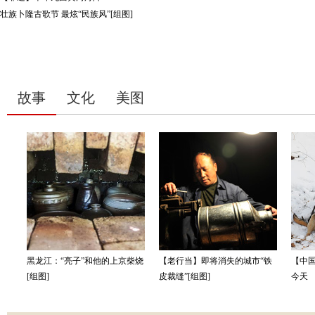
壮族卜隆古歌节 最炫“民族风”[组图]