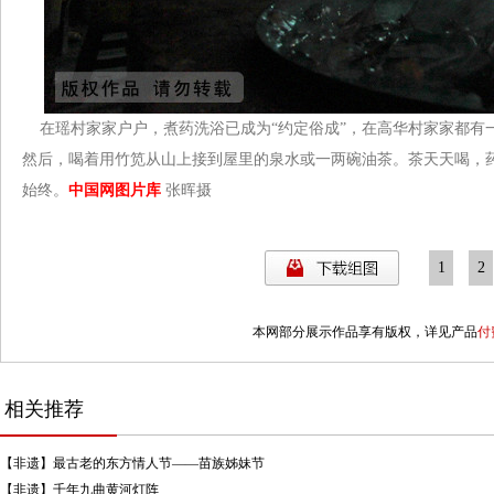
在瑶村家家户户，煮药洗浴已成为“约定俗成”，在高华村家家都有
然后，喝着用竹笕从山上接到屋里的泉水或一两碗油茶。茶天天喝，
始终。
中国网图片库
张晖摄
1
2
本网部分展示作品享有版权，详见产品
付
相关推荐
【非遗】最古老的东方情人节——苗族姊妹节
【非遗】千年九曲黄河灯阵