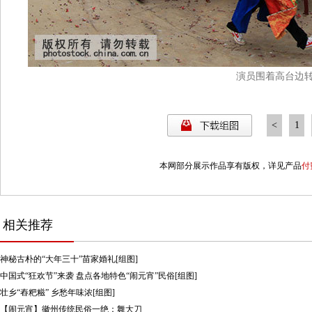
演员围着高台边
<
1
7
本网部分展示作品享有版权，详见产品
付
相关推荐
神秘古朴的“大年三十”苗家婚礼[组图]
中国式“狂欢节”来袭 盘点各地特色“闹元宵”民俗[组图]
壮乡“舂粑糍” 乡愁年味浓[组图]
【闹元宵】徽州传统民俗一绝：舞大刀