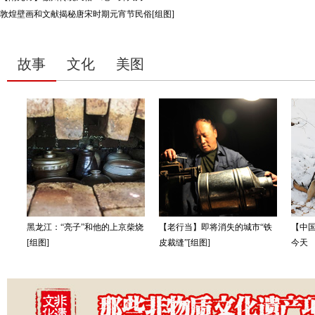
敦煌壁画和文献揭秘唐宋时期元宵节民俗[组图]