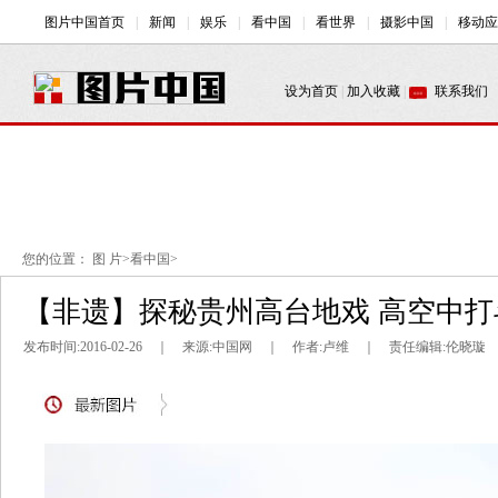
您的位置：
图 片
>
看中国
>
【非遗】探秘贵州高台地戏 高空中
发布时间:2016-02-26 ｜ 来源:中国网 ｜ 作者:卢维 ｜ 责任编辑:伦晓璇