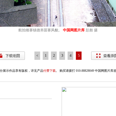
航拍矮寨镇德夯苗寨风貌。
中国网图片库
彭彪 摄
<
1
2
3
4
5
分展示作品享有版权，详见产品
付费下载
。 购买请拨打 010-88828049 中国网图片