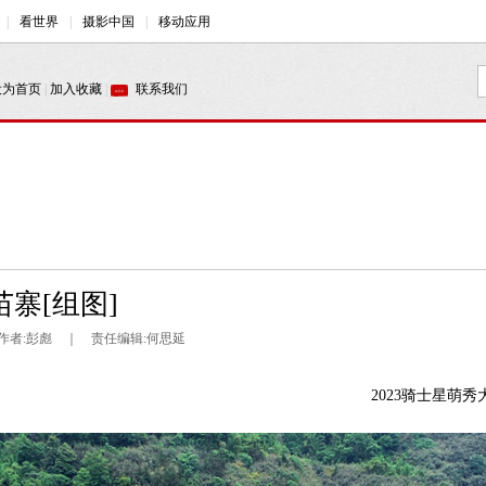
寨[组图]
｜ 作者:彭彪 ｜ 责任编辑:何思延