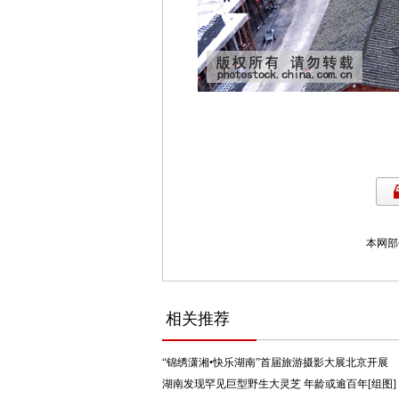
本网部
相关推荐
“锦绣潇湘•快乐湖南”首届旅游摄影大展北京开展
湖南发现罕见巨型野生大灵芝 年龄或逾百年[组图]