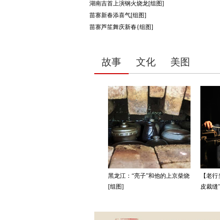
湖南吉首上演钢火烧龙[组图]
苗寨新春添喜气[组图]
苗寨芦笙舞庆新春{组图]