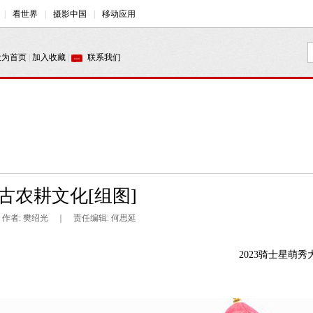
古农耕文化[组图]
 ｜ 作者: 樊绍光 ｜ 责任编辑: 何思延