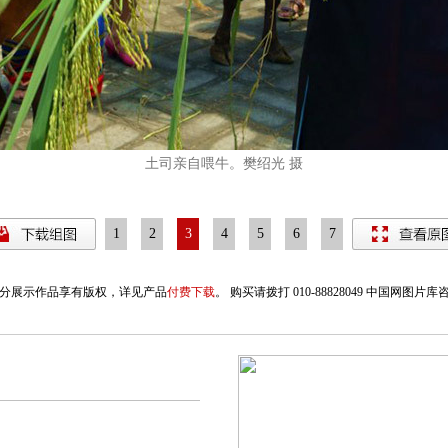
土司亲自喂牛。樊绍光 摄
1
2
3
4
5
6
7
分展示作品享有版权，详见产品
付费下载
。 购买请拨打 010-88828049 中国网图片