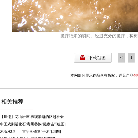
搅拌纸浆的瞬间。经过充分的搅拌，构树
<
1
7
8
本网部分展示作品享有版权，详见产品
付
14
1
相关推荐
【世遗】花山岩画 再现消逝的骆越社会
中国戏剧活化石:贵州彝族“撮泰吉”[组图]
木版水印——古字画修复“手术”[组图]