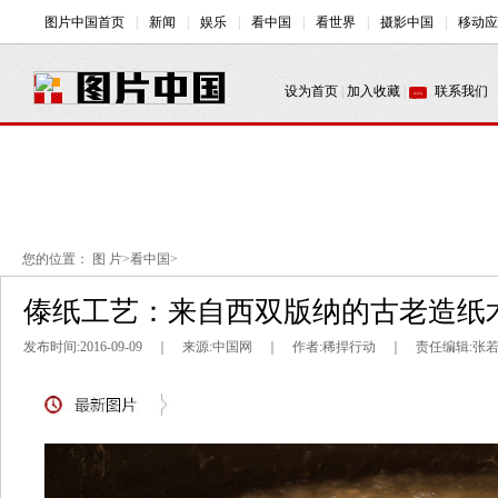
您的位置：
图 片
>
看中国
>
傣纸工艺：来自西双版纳的古老造纸术
发布时间:2016-09-09 ｜ 来源:中国网 ｜ 作者:稀捍行动 ｜ 责任编辑:张